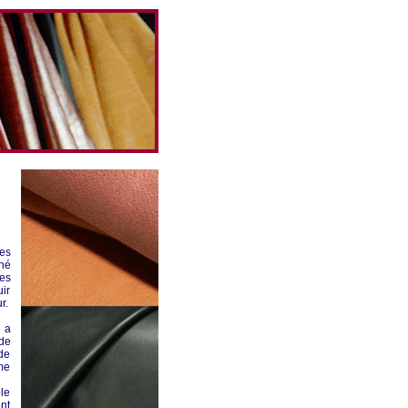
des
ché
Les
uir
r.
e a
 de
de
me
le
ent