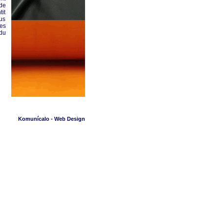
 de
tit
pus
es
 du
Komunícalo - Web Design