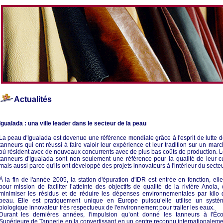
Actualités
Igualada : una ville leader dans le secteur de la peau
La peau d'Igualada est devenue une référence mondiale grâce à l'esprit de lutte 
tanneurs qui ont réussi à faire valoir leur expérience et leur tradition sur un mar
où résident avec de nouveaux concurrents avec de plus bas coûts de production. 
tanneurs d'Igualada sont non seulement une référence pour la qualité de leur c
mais aussi parce qu'ils ont développé des projets innovateurs à l'intérieur du secteu
À la fin de l'année 2005, la station d'épuration d'IDR est entrée en fonction, ell
pour mission de faciliter l’atteinte des objectifs de qualité de la rivière Anoia,
minimiser les résidus et de réduire les dépenses environnementales par kilo 
peau. Elle est pratiquement unique en Europe puisqu’elle utilise un systè
biologique innovateur très respectueux de l'environnement pour traiter les eaux.
Durant les dernières années, l'impulsion qu’ont donné les tanneurs à l'Éco
Supérieure de Tannerie en la convertissant en un centre reconnu internationalem