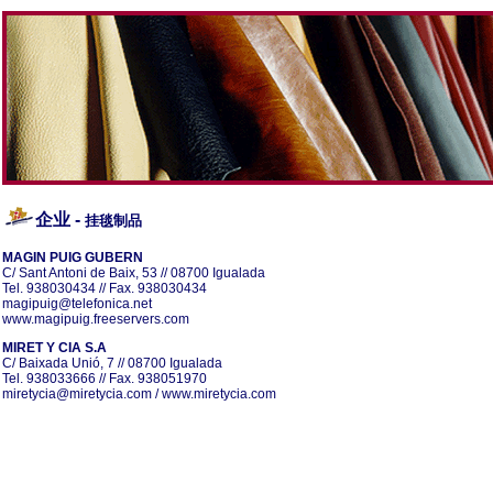
企业
-
挂毯制品
MAGIN PUIG GUBERN
C/ Sant Antoni de Baix, 53 // 08700 Igualada
Tel. 938030434 // Fax. 938030434
magipuig@telefonica.net
www.magipuig.freeservers.com
MIRET Y CIA S.A
C/ Baixada Unió, 7 // 08700 Igualada
Tel. 938033666 // Fax. 938051970
miretycia@miretycia.com
/
www.miretycia.com